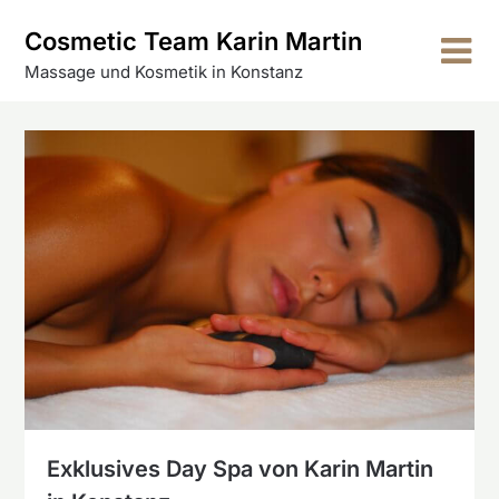
Skip
Cosmetic Team Karin Martin
to
content
Massage und Kosmetik in Konstanz
Exklusives Day Spa von Karin Martin