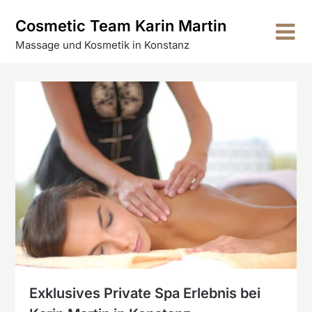
Skip
Cosmetic Team Karin Martin
to
content
Massage und Kosmetik in Konstanz
Exklusives Private Spa Erlebnis bei